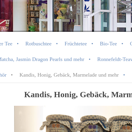
- Ihr Teefachgeschäft in 
er Tee
Rotbuschtee
Früchtetee
Bio-Tee
Matcha, Jasmin Dragon Pearls und mehr
Ronnefeldt-Teav
hör
Kandis, Honig, Gebäck, Marmelade und mehr
Kandis, Honig, Gebäck, Mar