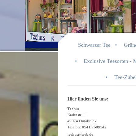
Teehus 
Schwarzer Tee
Grün
Exclusive Teesorten - 
Tee-Zube
Hier finden Sie uns:
Teehus
Krahnstr. 11
49074 Osnabrück
Telefon: 0541/7609542
teehus@web.de