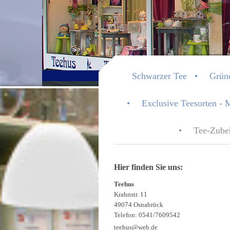
Teehus 
Schwarzer Tee
Grün
Exclusive Teesorten - 
Tee-Zube
Hier finden Sie uns:
Teehus
Krahnstr. 11
49074 Osnabrück
Telefon: 0541/7609542
teehus@web.de