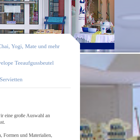
Osnabrück
Chai, Yogi, Mate und mehr
elope Teeaufgussbeutel
Servietten
wir eine große Auswahl an
st.
n, Formen und Materialien,